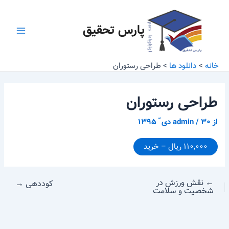
رش
پیمایش
Main
ه
نوشته
پارس تحقیق
Menu
حتوا
خانه
دانلود ها
طراحی رستوران
طراحی رستوران
از
۳۰ دی ّ ۱۳۹۵
/
admin
۱۱۰,۰۰۰ ریال – خرید
←
نقش ورزش در
کوددهی
→
شخصیت و سلامت