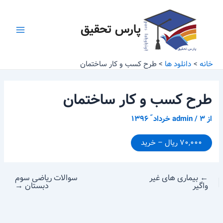
رش
پیمایش
Main
ه
نوشته
پارس تحقیق
Menu
حتوا
خانه
دانلود ها
طرح کسب و کار ساختمان
طرح کسب و کار ساختمان
از
۳ خرداد ّ ۱۳۹۶
/
admin
۷۰,۰۰۰ ریال – خرید
←
بیماری های غیر
سوالات ریاضی سوم
واگیر
دبستان
→