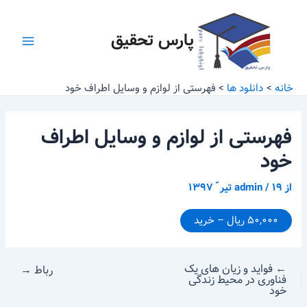
رش
پیمایش
Main
ه
نوشته
پارس تحقیق
Menu
حتوا
خانه
دانلود ها
فهرستی از لوازم و وسایل اطراف خود
فهرستی از لوازم و وسایل اطراف
خود
از
۱۹ تیر ّ ۱۳۹۷
/
admin
۵۰,۰۰۰ ریال – خرید
←
فواید و زیان های یک
رباط
→
فناوری در محیط زندگی
خود