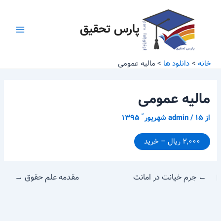
رش
پیمایش
Main
ه
نوشته
پارس تحقیق
Menu
حتوا
خانه
دانلود ها
مالیه عمومی
مالیه عمومی
از
۱۵ شهریور ّ ۱۳۹۵
/
admin
۲,۰۰۰ ریال – خرید
←
جرم خیانت در امانت
مقدمه علم حقوق
→