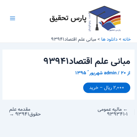
رش
پیمایش
Main
ه
نوشته
پارس تحقیق
Menu
حتوا
خانه
دانلود ها
مبانی علم اقتصاد۹۳۹۴۱
مبانی علم اقتصاد۹۳۹۴۱
از
۲۰ شهریور ّ ۱۳۹۵
/
admin
۲,۰۰۰ ریال – خرید
←
مالیه عمومی
مقدمه علم
۱-۹۳۹۳۴۱
حقوق۹۳۹۴۱
→