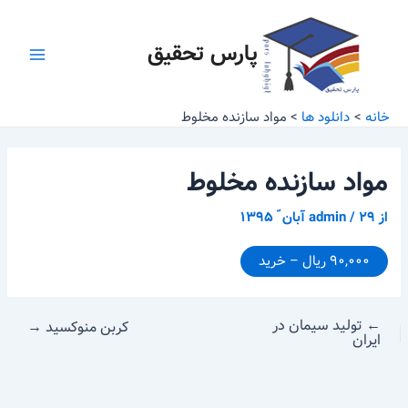
رش
پیمایش
Main
ه
نوشته
پارس تحقیق
Menu
حتوا
خانه
دانلود ها
مواد سازنده مخلوط
مواد سازنده مخلوط
از
۲۹ آبان ّ ۱۳۹۵
/
admin
۹۰,۰۰۰ ریال – خرید
←
تولید سیمان در
کربن منوکسید
→
ایران