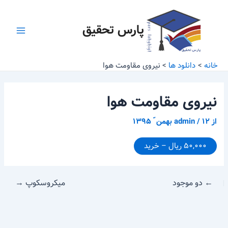
رش
پیمایش
Main
ه
نوشته
پارس تحقیق
Menu
حتوا
خانه
دانلود ها
نیروی مقاومت هوا
نیروی مقاومت هوا
از
۱۲ بهمن ّ ۱۳۹۵
/
admin
۵۰,۰۰۰ ریال – خرید
←
دو موجود
میکروسکوپ
→