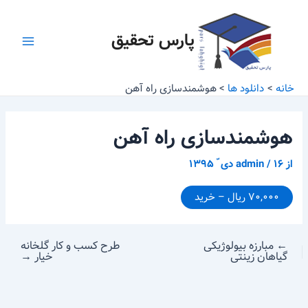
رش
پیمایش
Main
ه
نوشته
پارس تحقیق
Menu
حتوا
خانه
دانلود ها
هوشمندسازی راه آهن
هوشمندسازی راه آهن
از
۱۶ دی ّ ۱۳۹۵
/
admin
۷۰,۰۰۰ ریال – خرید
←
مبارزه بیولوژیکی
طرح کسب و کار گلخانه
گیاهان زینتی
خیار
→