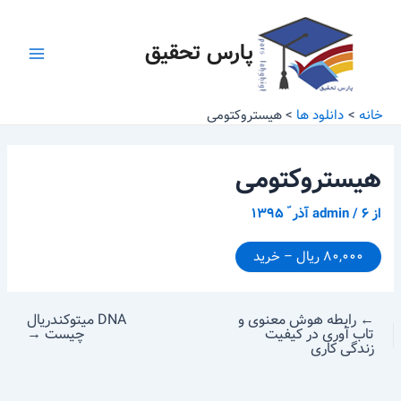
رش
پیمایش
Main
ه
نوشته
پارس تحقیق
Menu
حتوا
خانه
دانلود ها
هیستروکتومی
هیستروکتومی
از
۶ آذر ّ ۱۳۹۵
/
admin
۸۰,۰۰۰ ریال – خرید
←
رابطه هوش معنوی و
DNA میتوکندریال
تاب آوری در کیفیت
چیست
→
زندگی کاری