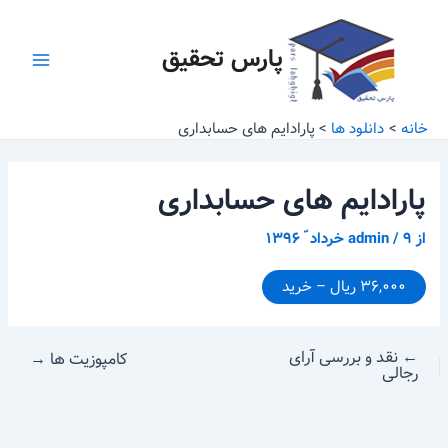
رش
پیمایش
Main
ه
نوشته
پارس تحقیق
Menu
حتوا
خانه
دانلود ها
پارادایم های حسابداری
پارادایم های حسابداری
از
۹ خرداد ّ ۱۳۹۶
/
admin
۳۶,۰۰۰ ریال – خرید
←
نقد و بررسی آرای
کامپوزیت ها
→
رجالی