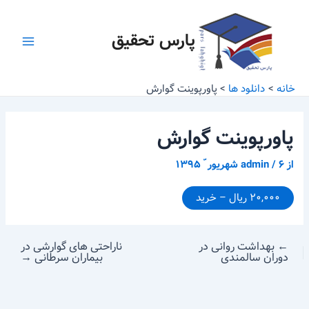
رش
پیمایش
Main
ه
نوشته
پارس تحقیق
Menu
حتوا
خانه
دانلود ها
پاورپوینت گوارش
پاورپوینت گوارش
از
۶ شهریور ّ ۱۳۹۵
/
admin
۲۰,۰۰۰ ریال – خرید
←
بهداشت روانی در
ناراحتی های گوارشی در
دوران سالمندی
بیماران سرطانی
→