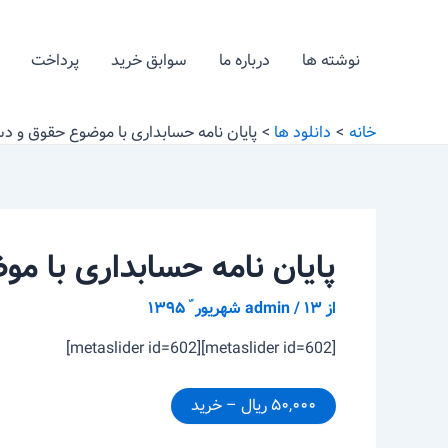
رش
پیمایش
ه
نوشته
نوشته ها
درباره ما
سوابق خرید
پرداخت
حتوا
خانه
دانلود ها
پایان نامه حسابداری با موضوع حقوق و د
پایان نامه حسابداری با م
از
۱۳ شهریور ّ ۱۳۹۵
/
admin
[metaslider id=602][metaslider id=602]
۵۰,۰۰۰ ریال – خرید