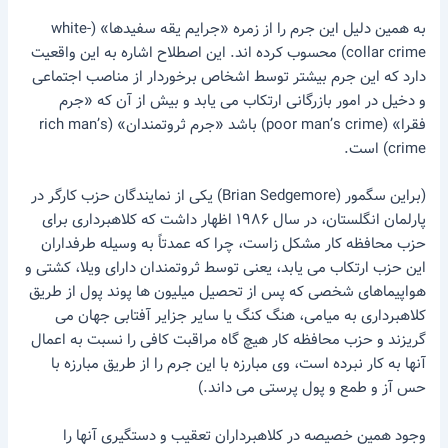
به همین دلیل این جرم را از زمره «جرایم یقه سفیدها» (white-
collar crime) محسوب کرده اند. این اصطلاح اشاره به این واقعیت
دارد که این جرم بیشتر توسط اشخاص برخوردار از مناصب اجتماعی
و دخیل در امور بازرگانی ارتکاب می یابد و بیش از آن که «جرم
فقرا» (poor man’s crime) باشد «جرم ثروتمندان» (rich man’s
crime) است.
(براین سگمور (Brian Sedgemore) یکی از نمایندگان حزب کارگر در
پارلمان انگلستان، در سال ۱۹۸۶ اظهار داشت که کلاهبرداری برای
حزب محافظه کار مشکل زاست، چرا که عمدتاً به وسیله طرفداران
این حزب ارتکاب می یابد، یعنی توسط ثروتمندان دارای ویلا، کشتی و
هواپیماهای شخصی که پس از تحصیل میلیون ها پوند پول از طریق
کلاهبرداری به میامی، هنگ کنگ یا سایر جزایر آفتابی جهان می
گریزند و حزب محافظه کار هیچ گاه مراقبت کافی را نسبت به اعمال
آنها به کار نبرده است، وی مبارزه با این جرم را از طریق مبارزه با
حس آز و طمع و پول پرستی می داند.)
وجود همین خصیصه در کلاهبرداران تعقیب و دستگیری آنها را