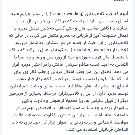
آنچه که جرم کلاهبرداری (fraud: swinding) را از سایر جرایم علیه
اموال متمایز می سازد آن است که در اکثر این جرایم مال بدون
رضایت یا آگاهی صاحب مال و حتی گاهی به دلیل توسل مجرم به
اعمال خشونت آمیز از قربانی به مجرم منتقل می گردد، در حالی که
کلاهبرداری از این حیث از جمله جرایم استثنایی به شمار می رود.
کلاهبردار (fraudster, swindler) به گونه ای عمل می کند که مالک
یا متصرف مال فریب خورده و خود از روی میل و رضا و چه بسا با
التماس به امید کسب منافع سرشار، مالش را در اختیار مجرم قرار
می دهد. تحقق این امر، یعنی اغفال قربانی و جلب نظر وی برای
این که مال خود را بدست خودش در اختیار کلاهبردار قرار دهد،
احتیاج به انجام مانورهای متقلبانه، صحنه سازی و پشت هم اندازی
توسط مجرم دارد. از این رو کلاهبرداران، برخلاف بسیاری از مجرمین
دیگر (از قبیل سارقین عادی) معمولاً از هوش و ذکاوت بالایی
برخوردار بوده و چه بسا مناصب اجتماعی یا اقتصادی مهم نیز در
جامعه داشته باشند. آنان از این هوش و ذکاوت، تحصیلات عالیه،
موقعیت اجتماعی و چرب زبانی به عنوان ابزار کار خود برای به دام
انداختن قربانیان استفاده می کنند.