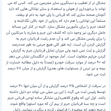
مشکل تر از تعقیب و دستگیری سایر مجرمین می کند. کسی که می
تواند با برخورداری از هوش و استعداد و سایر توانائی هایی که دارد
آنچنان صحنه سازی کند که قربانی با پای خود به دام او بیفتد،
مسلماً این توانایی را هم دارد که ردپایی از خود باقی نگذاشته و
کشف جرم را برای مأمورین مشکل سازد. البته در کنار این مساله
عامل دیگری نیز وجود دارد که کشف این جرم و مبارزه با مرتکبین آن
را برای پلیس مشکل می کند و آن عدم رغبت قربانیان جرم به
گزارش کردن آن است. (به طور کلی هیچ جرمی به طور صددرصد
گزارش و ثبت نمی شود ولی میزان تمایل قربانیان جرم به گزارش
کردن جرایم متفاوت است. آمار موجود در انگلستان نشان می دهد
که ۹۰ درصد از موارد سرقت خودرو (عمدتاً به دلیل مطالبه خسارت از
بیمه و نیز ترس از مسئولیت های بعدی) گزارش و از میان ۷۸ درصد
ثبت می شود.
در سرقت از اشخاص ۳۵ درصد گزارش و از آن میان تنها ۴۰ درصد
توسط پلیس ثبت می گردد.) این بی میلی می تواند دو دلیل داشته
باشد. اول این که وقوع کلاهبرداری نشانگر ساده لوحی قربانی جرم
است و چه بسا قربانیان جرم از بیم آن که مورد استهزا واقع شوند
ترجیح دهند که موضوع را فراموش کرده و پیگیری ننمایند. دلیل