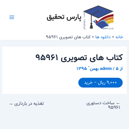
رش
پیمایش
Main
ه
نوشته
پارس تحقیق
Menu
حتوا
خانه
دانلود ها
کتاب های تصویری ۹۵۹۶۱
کتاب های تصویری ۹۵۹۶۱
از
۵ بهمن ّ ۱۳۹۵
/
admin
۹,۰۰۰ ریال – خرید
←
ساخت دستوری
تغذیه در بارداری
→
۹۵۹۶۱