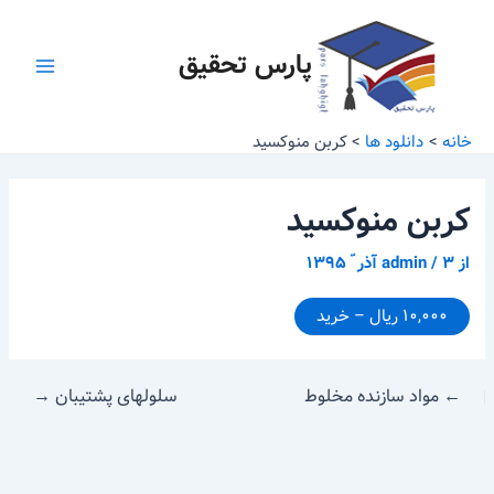
رش
پیمایش
Main
ه
نوشته
پارس تحقیق
Menu
حتوا
خانه
دانلود ها
کربن منوکسید
کربن منوکسید
از
۳ آذر ّ ۱۳۹۵
/
admin
۱۰,۰۰۰ ریال – خرید
←
مواد سازنده مخلوط
سلولهای پشتیبان
→