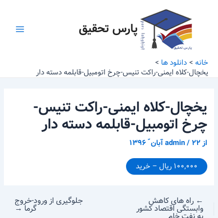
رش
پیمایش
Main
ه
نوشته
پارس تحقیق
Menu
حتوا
خانه
دانلود ها
یخچال-کلاه ایمنی-راکت تنیس-چرخ اتومبیل-قابلمه دسته دار
یخچال-کلاه ایمنی-راکت تنیس-
چرخ اتومبیل-قابلمه دسته دار
از
۲۲ آبان ّ ۱۳۹۶
/
admin
۱۰۰,۰۰۰ ریال – خرید
←
راه های کاهش
جلوگیری از ورود-خروج
وابستگی اقتصاد کشور
گرما
→
به نفت خام