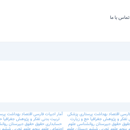
تماس با ما
فارسی
اقتصاد
بهداشت
پرستاری
پزشکی
آمار
ادبیات فارسی
اقتصاد
بهداشت
پرس
ی
تفکر و پژوهش
جغرافیا
حج و زیارت
تربیت بدنی
تفکر و پژوهش
جغرافیا
حج
قوق
حقوق
دبیرستان
روانشناسی
علوم
حسابداری
حقوق
حقوق
دبیرستان
روان
م پنجم
علوم تجربی ششم دبستان
علوم
اجتماعی
علوم پنجم
علوم تجربی ششم 