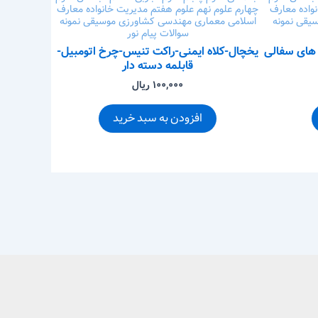
واده
معارف
چهارم
علوم نهم
علوم هفتم
مدیریت خانواده
معارف
سیقی
نمونه
اسلامی
معماری
مهندسی کشاورزی
موسیقی
نمونه
سوالات پیام نور
 های سفالی
یخچال-کلاه ایمنی-راکت تنیس-چرخ اتومبیل-
قابلمه دسته دار
۱۰۰,۰۰۰ ریال
افزودن به سبد خرید