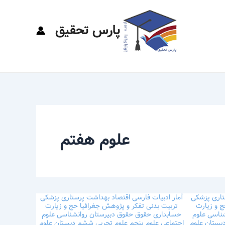
پارس تحقیق
علوم هفتم
تاری
پزشکی
آمار
ادبیات فارسی
اقتصاد
بهداشت
پرستاری
پزشکی
 و زیارت
تربیت بدنی
تفکر و پژوهش
جغرافیا
حج و زیارت
شناسی
علوم
حسابداری
حقوق
حقوق
دبیرستان
روانشناسی
علوم
دبستان
علوم
اجتماعی
علوم پنجم
علوم تجربی ششم دبستان
علوم