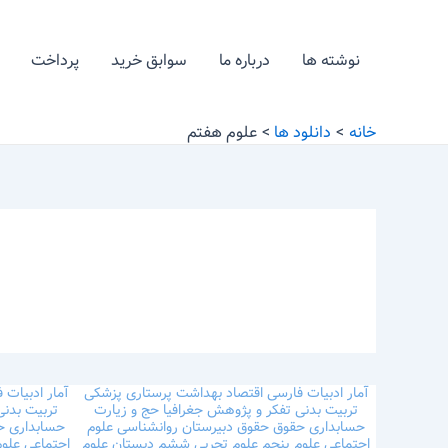
رش
ه
نوشته ها
درباره ما
سوابق خرید
پرداخت
حتوا
خانه
دانلود ها
علوم هفتم
آمار
ادبیات فارسی
اقتصاد
بهداشت
پرستاری
پزشکی
آمار
ادبیات 
تربیت بدنی
تفکر و پژوهش
جغرافیا
حج و زیارت
تربیت بدن
حسابداری
حقوق
حقوق
دبیرستان
روانشناسی
علوم
حسابداری
ح
اجتماعی
علوم پنجم
علوم تجربی ششم دبستان
علوم
اجتماعی
علو