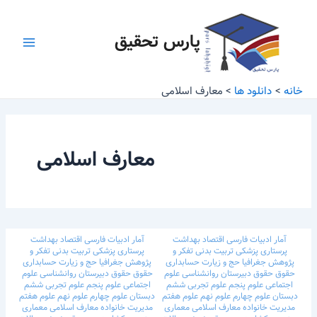
رش
Main
ه
پارس تحقیق
Menu
حتوا
خانه
دانلود ها
معارف اسلامی
معارف اسلامی
آمار
ادبیات فارسی
اقتصاد
بهداشت
آمار
ادبیات فارسی
اقتصاد
بهداشت
پرستاری
پزشکی
تربیت بدنی
تفکر و
پرستاری
پزشکی
تربیت بدنی
تفکر و
پژوهش
جغرافیا
حج و زیارت
حسابداری
پژوهش
جغرافیا
حج و زیارت
حسابداری
حقوق
حقوق
دبیرستان
روانشناسی
علوم
حقوق
حقوق
دبیرستان
روانشناسی
علوم
اجتماعی
علوم پنجم
علوم تجربی ششم
اجتماعی
علوم پنجم
علوم تجربی ششم
دبستان
علوم چهارم
علوم نهم
علوم هفتم
دبستان
علوم چهارم
علوم نهم
علوم هفتم
مدیریت خانواده
معارف اسلامی
معماری
مدیریت خانواده
معارف اسلامی
معماری