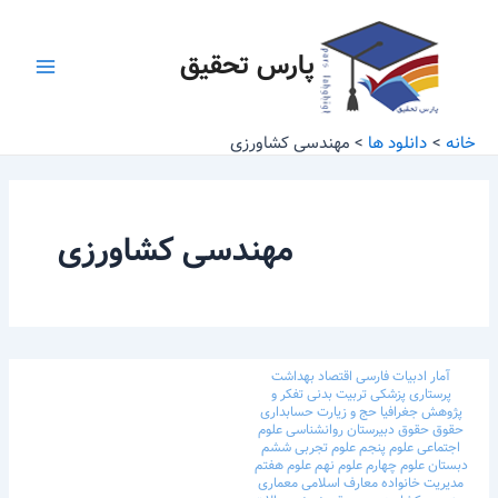
رش
Main
ه
پارس تحقیق
Menu
حتوا
خانه
دانلود ها
مهندسی کشاورزی
مهندسی کشاورزی
آمار
ادبیات فارسی
اقتصاد
بهداشت
پرستاری
پزشکی
تربیت بدنی
تفکر و
پژوهش
جغرافیا
حج و زیارت
حسابداری
حقوق
حقوق
دبیرستان
روانشناسی
علوم
اجتماعی
علوم پنجم
علوم تجربی ششم
دبستان
علوم چهارم
علوم نهم
علوم هفتم
مدیریت خانواده
معارف اسلامی
معماری