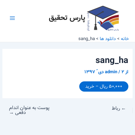
رش
پیمایش
Main
ه
نوشته
پارس تحقیق
Menu
حتوا
خانه
دانلود ها
sang_ha
sang_ha
از
۲ دی ّ ۱۳۹۷
/
admin
۵۰,۰۰۰ ریال – خرید
پوست به عنوان اندام
←
رباط
دفعی
→