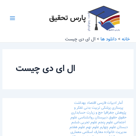
رش
Main
ه
پارس تحقیق
Menu
حتوا
خانه
دانلود ها
ال ای دی چیست
ال ای دی چیست
آمار
ادبیات فارسی
اقتصاد
بهداشت
پرستاری
پزشکی
تربیت بدنی
تفکر و
پژوهش
جغرافیا
حج و زیارت
حسابداری
حقوق
حقوق
دبیرستان
روانشناسی
علوم
اجتماعی
علوم پنجم
علوم تجربی ششم
دبستان
علوم چهارم
علوم نهم
علوم هفتم
مدیریت خانواده
معارف اسلامی
معماری