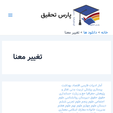
رش
Main
ه
پارس تحقیق
Menu
حتوا
خانه
دانلود ها
تغییر معنا
تغییر معنا
آمار
ادبیات فارسی
اقتصاد
بهداشت
پرستاری
پزشکی
تربیت بدنی
تفکر و
پژوهش
جغرافیا
حج و زیارت
حسابداری
حقوق
حقوق
دبیرستان
روانشناسی
علوم
اجتماعی
علوم پنجم
علوم تجربی ششم
دبستان
علوم چهارم
علوم نهم
علوم هفتم
مدیریت خانواده
معارف اسلامی
معماری