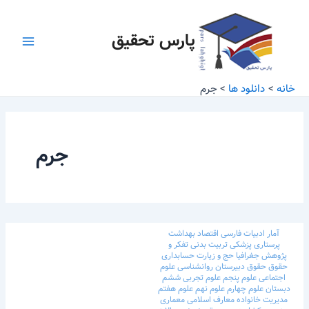
رش
Main
ه
پارس تحقیق
Menu
حتوا
خانه
دانلود ها
جرم
جرم
آمار
ادبیات فارسی
اقتصاد
بهداشت
پرستاری
پزشکی
تربیت بدنی
تفکر و
پژوهش
جغرافیا
حج و زیارت
حسابداری
حقوق
حقوق
دبیرستان
روانشناسی
علوم
اجتماعی
علوم پنجم
علوم تجربی ششم
دبستان
علوم چهارم
علوم نهم
علوم هفتم
مدیریت خانواده
معارف اسلامی
معماری