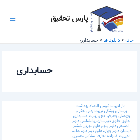
رش
Main
ه
پارس تحقیق
Menu
حتوا
خانه
دانلود ها
حسابداری
حسابداری
آمار
ادبیات فارسی
اقتصاد
بهداشت
پرستاری
پزشکی
تربیت بدنی
تفکر و
پژوهش
جغرافیا
حج و زیارت
حسابداری
حقوق
حقوق
دبیرستان
روانشناسی
علوم
اجتماعی
علوم پنجم
علوم تجربی ششم
دبستان
علوم چهارم
علوم نهم
علوم هفتم
مدیریت خانواده
معارف اسلامی
معماری