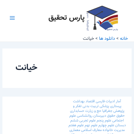
رش
Main
ه
پارس تحقیق
Menu
حتوا
خانه
دانلود ها
خیانت
خیانت
آمار
ادبیات فارسی
اقتصاد
بهداشت
پرستاری
پزشکی
تربیت بدنی
تفکر و
پژوهش
جغرافیا
حج و زیارت
حسابداری
حقوق
حقوق
دبیرستان
روانشناسی
علوم
اجتماعی
علوم پنجم
علوم تجربی ششم
دبستان
علوم چهارم
علوم نهم
علوم هفتم
مدیریت خانواده
معارف اسلامی
معماری