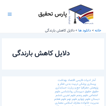
رش
Main
ه
پارس تحقیق
Menu
حتوا
خانه
دانلود ها
دلایل کاهش بارندگی
دلایل کاهش بارندگی
آمار
ادبیات فارسی
اقتصاد
بهداشت
پرستاری
پزشکی
تربیت بدنی
تفکر و
پژوهش
جغرافیا
حج و زیارت
حسابداری
حقوق
حقوق
دبیرستان
روانشناسی
علوم
اجتماعی
علوم پنجم
علوم تجربی ششم
دبستان
علوم چهارم
علوم نهم
علوم هفتم
مدیریت خانواده
معارف اسلامی
معماری