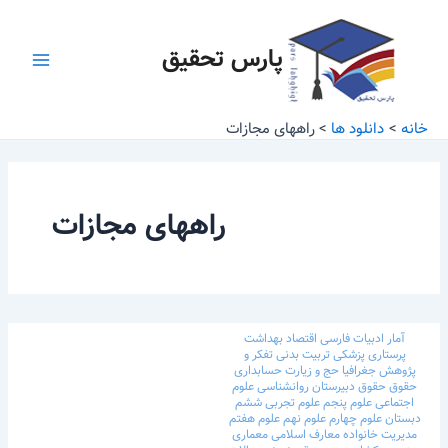
رش
Main
ه
پارس تحقیق
Menu
حتوا
خانه
دانلود ها
راههای مجازات
راههای مجازات
آمار
ادبیات فارسی
اقتصاد
بهداشت
پرستاری
پزشکی
تربیت بدنی
تفکر و
پژوهش
جغرافیا
حج و زیارت
حسابداری
حقوق
حقوق
دبیرستان
روانشناسی
علوم
اجتماعی
علوم پنجم
علوم تجربی ششم
دبستان
علوم چهارم
علوم نهم
علوم هفتم
مدیریت خانواده
معارف اسلامی
معماری