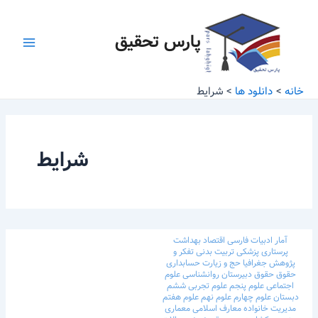
رش
Main
ه
پارس تحقیق
Menu
حتوا
خانه
دانلود ها
شرایط
شرایط
آمار
ادبیات فارسی
اقتصاد
بهداشت
پرستاری
پزشکی
تربیت بدنی
تفکر و
پژوهش
جغرافیا
حج و زیارت
حسابداری
حقوق
حقوق
دبیرستان
روانشناسی
علوم
اجتماعی
علوم پنجم
علوم تجربی ششم
دبستان
علوم چهارم
علوم نهم
علوم هفتم
مدیریت خانواده
معارف اسلامی
معماری