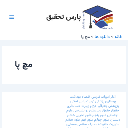
رش
Main
ه
پارس تحقیق
Menu
حتوا
خانه
دانلود ها
مچ پا
مچ پا
آمار
ادبیات فارسی
اقتصاد
بهداشت
پرستاری
پزشکی
تربیت بدنی
تفکر و
پژوهش
جغرافیا
حج و زیارت
حسابداری
حقوق
حقوق
دبیرستان
روانشناسی
علوم
اجتماعی
علوم پنجم
علوم تجربی ششم
دبستان
علوم چهارم
علوم نهم
علوم هفتم
مدیریت خانواده
معارف اسلامی
معماری