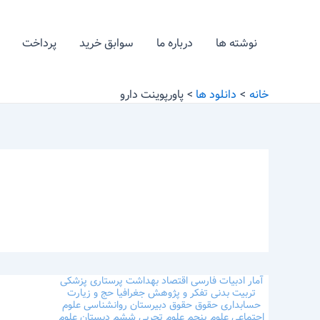
رش
ه
نوشته ها
درباره ما
سوابق خرید
پرداخت
حتوا
خانه
دانلود ها
پاورپوینت دارو
آمار
ادبیات فارسی
اقتصاد
بهداشت
پرستاری
پزشکی
تربیت بدنی
تفکر و پژوهش
جغرافیا
حج و زیارت
حسابداری
حقوق
حقوق
دبیرستان
روانشناسی
علوم
اجتماعی
علوم پنجم
علوم تجربی ششم دبستان
علوم