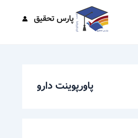
پارس تحقیق
پاورپوینت دارو