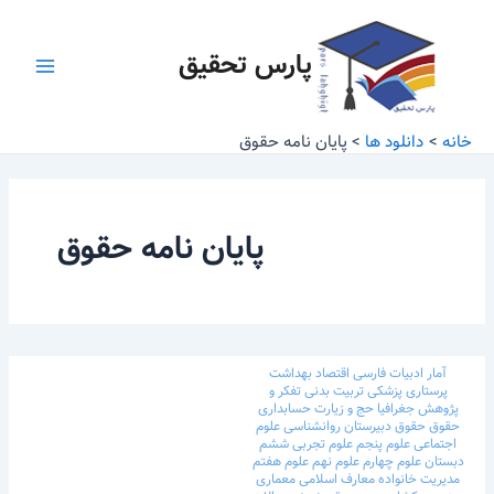
رش
Main
ه
پارس تحقیق
Menu
حتوا
خانه
دانلود ها
پایان نامه حقوق
پایان نامه حقوق
آمار
ادبیات فارسی
اقتصاد
بهداشت
پرستاری
پزشکی
تربیت بدنی
تفکر و
پژوهش
جغرافیا
حج و زیارت
حسابداری
حقوق
حقوق
دبیرستان
روانشناسی
علوم
اجتماعی
علوم پنجم
علوم تجربی ششم
دبستان
علوم چهارم
علوم نهم
علوم هفتم
مدیریت خانواده
معارف اسلامی
معماری