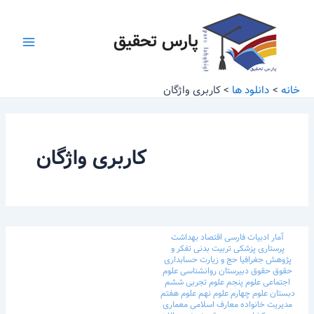
رش
Main
ه
پارس تحقیق
Menu
حتوا
خانه
دانلود ها
کاربری واژگان
کاربری واژگان
آمار
ادبیات فارسی
اقتصاد
بهداشت
پرستاری
پزشکی
تربیت بدنی
تفکر و
پژوهش
جغرافیا
حج و زیارت
حسابداری
حقوق
حقوق
دبیرستان
روانشناسی
علوم
اجتماعی
علوم پنجم
علوم تجربی ششم
دبستان
علوم چهارم
علوم نهم
علوم هفتم
مدیریت خانواده
معارف اسلامی
معماری