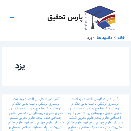
رش
Main
ه
پارس تحقیق
Menu
حتوا
خانه
دانلود ها
یزد
یزد
آمار
ادبیات فارسی
اقتصاد
بهداشت
آمار
ادبیات فارسی
اقتصاد
بهداشت
پرستاری
پزشکی
تربیت بدنی
تفکر و
پرستاری
پزشکی
تربیت بدنی
تفکر و
پژوهش
جغرافیا
حج و زیارت
حسابداری
پژوهش
جغرافیا
حج و زیارت
حسابداری
حقوق
حقوق
دبیرستان
روانشناسی
علوم
حقوق
حقوق
دبیرستان
روانشناسی
علوم
اجتماعی
علوم پنجم
علوم تجربی ششم
اجتماعی
علوم پنجم
علوم تجربی ششم
دبستان
علوم چهارم
علوم نهم
علوم هفتم
دبستان
علوم چهارم
علوم نهم
علوم هفتم
مدیریت خانواده
معارف اسلامی
معماری
مدیریت خانواده
معارف اسلامی
معماری