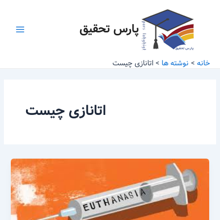
رش
Main
ه
پارس تحقیق
Menu
حتوا
خانه
نوشته ها
اتانازی چیست
اتانازی چیست