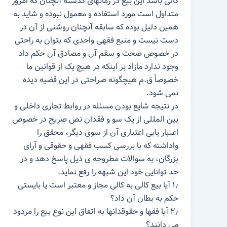
کالی باشد این بیع در زمانهای گذشته آنچنان که امروز
متداول است مورد استفاده و معمول نبوده و شاید به
همین دلیل بوده که سابقه آنچنان روشنی از آن در
دست نیست و منبع فقهی واحدی که بتوان به راحتی
در خصوص صحت و سقم آن و مصادق آن حکم داد
وجود ندارد مازاد بر اینکه در هیچ یک از قوانین ما
خصوصاً ق.م هیچگونه صراحتی در این قضیه دیده
نمی شود.
در نتیجه شایع بودن مسئله در روابط تجاری داخلی و
بین المللی از یک سو و فقدان نص صریح در خصوص
اعتبار یابی اعتباری آن از سوی دیگر، محقق را
واداشته که با بررسی کسب فقهی و حقوقی و آرای
بزرگان، به سوالات مطروحه ی ذیل پاسخ دهد و در
حد توانایی خود این شبهه را رفع نماید.
۱٫ آیا بیع کالی به کالی مجاز و معتبر است یا بایستی
حکم به بطان آن داد؟
۲٫ آیا فقها و حقوقدانها به اتفاق این نوع بیع را مردود
می دانند؟