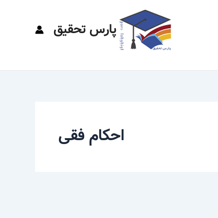
پارس تحقیق
احکام فقی