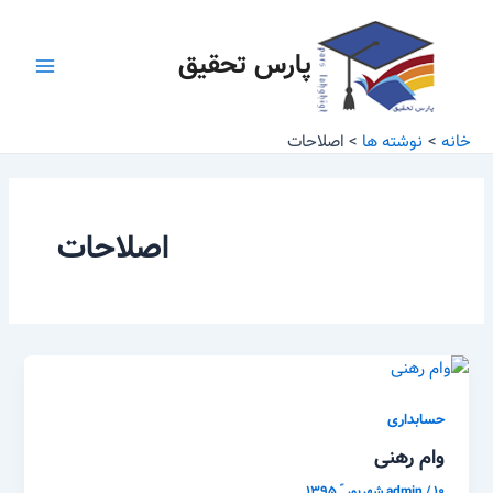
رش
Main
ه
پارس تحقیق
Menu
حتوا
خانه
نوشته ها
اصلاحات
اصلاحات
حسابداری
وام رهنی
۱۰ شهریور ّ ۱۳۹۵
/
admin