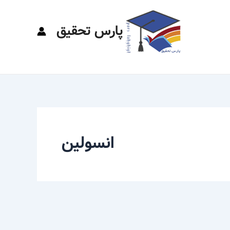
پارس تحقیق
انسولین