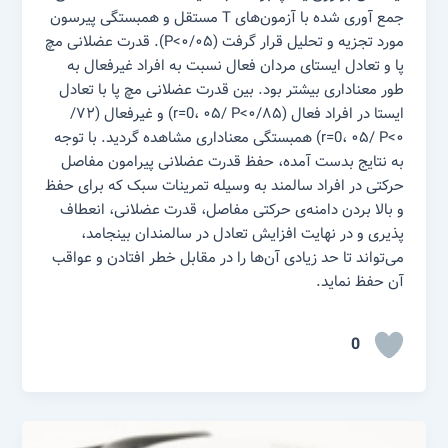
جمع آوری شده با آزمون‌های T مستقل و همبستگی پیرسون
مورد تجزیه و تحلیل قرار گرفت (۰۵/P<۰). قدرت عضلانی مچ
پا و تعادل ایستای مردان فعال نسبت به افراد غیرفعال به
طور معناداری بیشتر بود. بین قدرت عضلانی مچ پا با تعادل
ایستا در افراد فعال (۸۵/r=0، ۰۵/ P<۰) و غیرفعال (۷۲/
r=0، ۰۵/ P<۰) همبستگی معناداری مشاهده گردید. با توجه
به نتایج بدست آمده، حفظ قدرت عضلانی پیرامون مفاصل
حرکتی در افراد سالمند به وسیله تمرینات سبک که برای حفظ
و بالا بردن دامنه‌ی حرکتی مفاصل، قدرت عضلانی، انعطاف
پذیری و در نهایت افزایش تعادل در سالمندان بینجامد،
می‌تواند تا حد زیادی آن‌ها را در مقابل خطر افتادن و عواقب
آن حفظ نماید.
0