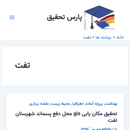
رش
Main
ه
پارس تحقیق
Menu
حتوا
خانه
نوشته ها
تفت
تفت
,
,
,
,
بهداشت
پروژه آماده
جغرافیا
محیط زیست
نقشه برداری
تحقیق مکان یابی gis محل دفع پسماند شهرستان
تفت
۱۰ شهریور ّ ۱۳۹۵
/
admin