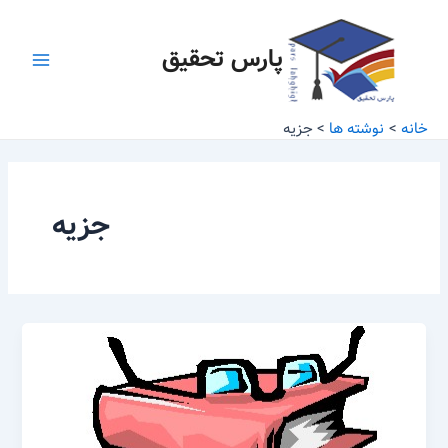
رش
Main
ه
پارس تحقیق
Menu
حتوا
خانه
نوشته ها
جزیه
جزیه