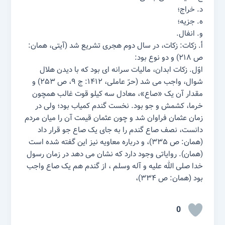
د. خراج؛
ه. جزیه؛
و. انفال.
أ. زکات: زکات، در سال دوم هجری تشریع شد (آیتی، همان:
ص ۲۱۸) و دو نوع بود:
اوّل. زکات ابدان، مالیات سرانه ای بود که با دیدن هلال
شوال، واجب می شد (حرّ عاملی، ۱۴۱۲: ج ۹، ص ۲۵۳) و
مقدار آن یک «صاع»، معادل سه کیلو قوت غالب همچون
خرما، کشمش و جو بود. نخست گندم کمیاب بود؛ ولی در
زمان عثمان فراوان شد و چون عثمان قیمت آن را میان مردم
دانست، نصف صاع گندم را به جای یک صاع جو قرار داد
(همان: ص ۳۳۵)، و درباره معاویه نیز این گفته شده است
(همان). روایاتی وجود دارد که نشان می دهد در زمان رسول
خدا صلی الله علیه و آله وسلم ، از گندم هم یک صاع واجب
بود (همان: ص ۳۳۴)،
0