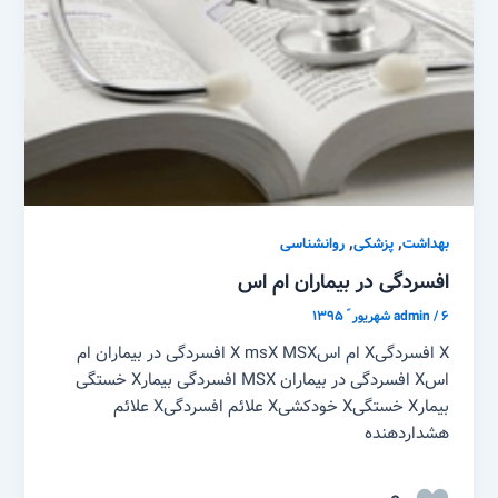
,
,
بهداشت
پزشکی
روانشناسی
افسردگی در بیماران ام اس
۶ شهریور ّ ۱۳۹۵
/
admin
X افسردگیX ام اسX msX MSX افسردگی در بیماران ام
اسX افسردگی در بیماران MSX افسردگی بیمارX خستگی
بیمارX خستگیX خودکشیX علائم افسردگیX علائم
هشداردهنده