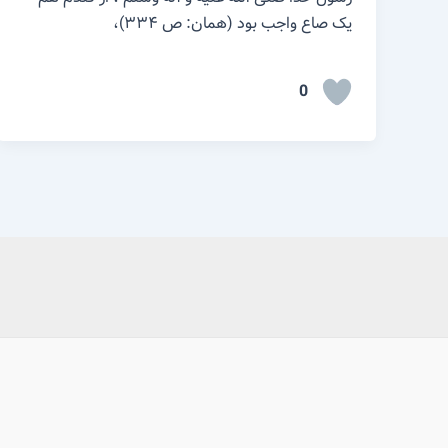
یک صاع واجب بود (همان: ص ۳۳۴)،
0