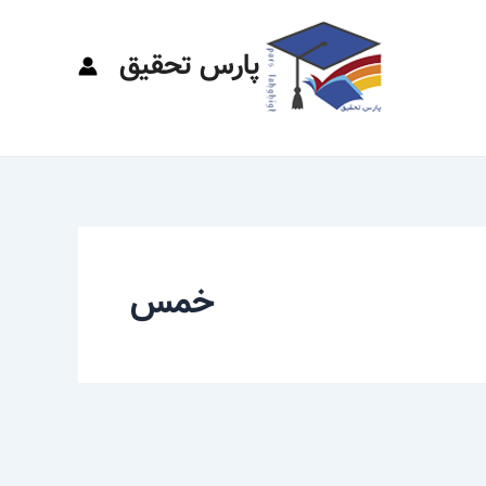
پارس تحقیق
خمس