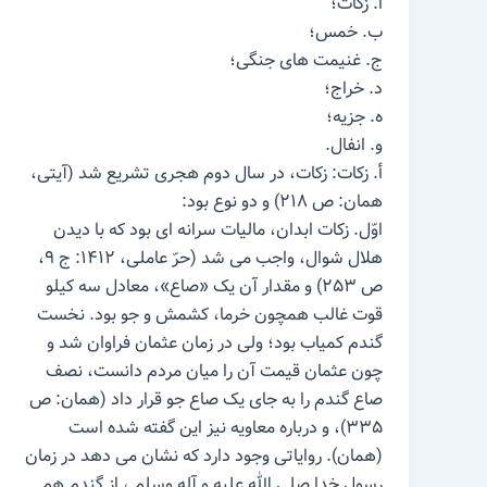
أ. زکات؛
ب. خمس؛
ج. غنیمت های جنگی؛
د. خراج؛
ه. جزیه؛
و. انفال.
أ. زکات: زکات، در سال دوم هجری تشریع شد (آیتی،
همان: ص ۲۱۸) و دو نوع بود:
اوّل. زکات ابدان، مالیات سرانه ای بود که با دیدن
هلال شوال، واجب می شد (حرّ عاملی، ۱۴۱۲: ج ۹،
ص ۲۵۳) و مقدار آن یک «صاع»، معادل سه کیلو
قوت غالب همچون خرما، کشمش و جو بود. نخست
گندم کمیاب بود؛ ولی در زمان عثمان فراوان شد و
چون عثمان قیمت آن را میان مردم دانست، نصف
صاع گندم را به جای یک صاع جو قرار داد (همان: ص
۳۳۵)، و درباره معاویه نیز این گفته شده است
(همان). روایاتی وجود دارد که نشان می دهد در زمان
رسول خدا صلی الله علیه و آله وسلم ، از گندم هم