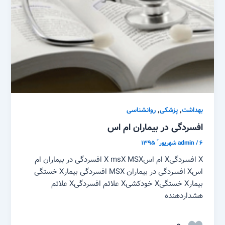
,
,
بهداشت
پزشکی
روانشناسی
افسردگی در بیماران ام اس
۶ شهریور ّ ۱۳۹۵
/
admin
X افسردگیX ام اسX msX MSX افسردگی در بیماران ام
اسX افسردگی در بیماران MSX افسردگی بیمارX خستگی
بیمارX خستگیX خودکشیX علائم افسردگیX علائم
هشداردهنده