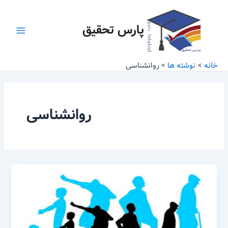
رش
Main
ه
پارس تحقیق
Menu
حتوا
خانه
نوشته ها
روانشناسی
روانشناسی