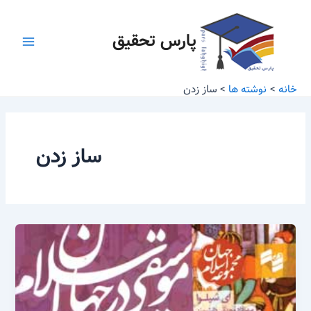
رش
Main
ه
پارس تحقیق
Menu
حتوا
خانه
نوشته ها
ساز زدن
ساز زدن