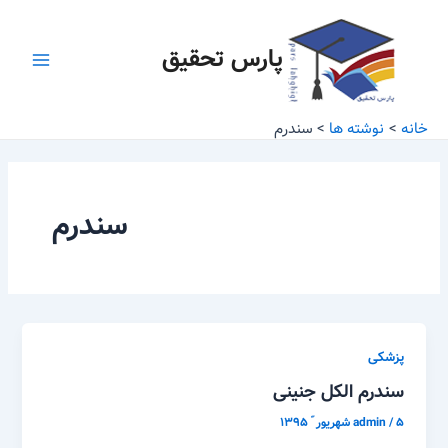
رش
Main
ه
پارس تحقیق
Menu
حتوا
خانه
نوشته ها
سندرم
سندرم
پزشکی
سندرم الکل جنینی
۵ شهریور ّ ۱۳۹۵
/
admin