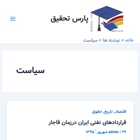
رش
Main
ه
پارس تحقیق
Menu
حتوا
خانه
نوشته ها
سیاست
سیاست
,
,
اقتصاد
تاریخ
حقوق
قراردادهای نفتی ایران درزمان قاجار
۲۹ شهریور ّ ۱۳۹۵
/
admin