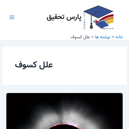
رش
Main
ه
پارس تحقیق
Menu
حتوا
خانه
نوشته ها
علل کسوف
علل کسوف