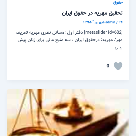
حقوق
تحقیق مهریه در حقوق ایران
۲۴ شهریور ّ ۱۳۹۵
/
admin
[metaslider id=602] دفتر اول :مسائل نظری مهریه تعریف
مهر/ مهریه: درحقوق ایران ، سه منبع مالی برای زنان پیش
بینی
0