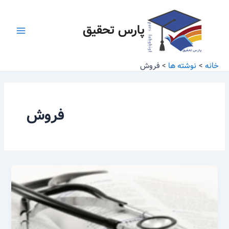
رش
Main
ه
پارس تحقیق
Menu
حتوا
خانه
نوشته ها
فروش
فروش